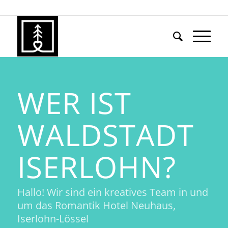
WER IST
WALDSTADT
ISERLOHN?
Hallo! Wir sind ein kreatives Team in und
um das Romantik Hotel Neuhaus,
Iserlohn-Lössel