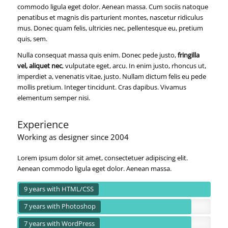
commodo ligula eget dolor. Aenean massa. Cum sociis natoque
penatibus et magnis dis parturient montes, nascetur ridiculus
mus. Donec quam felis, ultricies nec, pellentesque eu, pretium
quis, sem.
Nulla consequat massa quis enim. Donec pede justo,
fringilla
vel, aliquet nec
, vulputate eget, arcu. In enim
justo
, rhoncus ut,
imperdiet a, venenatis vitae, justo. Nullam dictum felis eu pede
mollis pretium. Integer tincidunt. Cras dapibus. Vivamus
elementum semper nisi.
Experience
Working as designer since 2004
Lorem ipsum dolor sit amet, consectetuer adipiscing elit.
Aenean commodo ligula eget dolor. Aenean massa.
9 years with HTML/CSS
7 years with Photoshop
7 years with WordPress